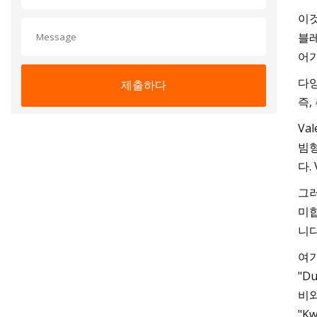
이것
블레
어가
다양
제출하다
즉,
Va
빔형
다.
그러
미합
니다
여기
"D
비와
"K