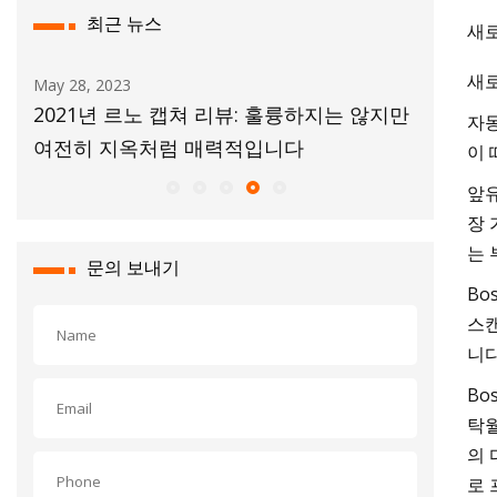
최근 뉴스
새로
새로
Aug 07, 2023
르노 캡쳐 리뷰: 훌륭하지는 않지만
말레이시아의 2023 푸조 
자동
옥처럼 매력적입니다
이 
앞유
장 
는 
문의 보내기
Bo
스캔
니다
Bo
탁월
의 
로 