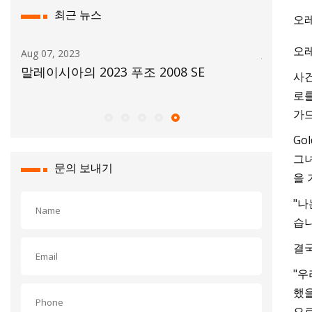
최근 뉴스
오레
오레
Aug 07, 2023
Jul 01, 202
지만
말레이시아의 2023 푸조 2008 SE
높은 신
사건
델 10개
로를
가드
Go
그녀
문의 보내기
을 
"나
습니
결국
"우
했을
으로