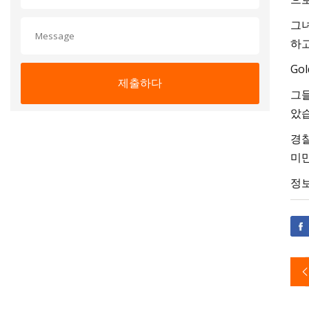
그녀
하고
Go
제출하다
그들
았습
경찰
미만
정보