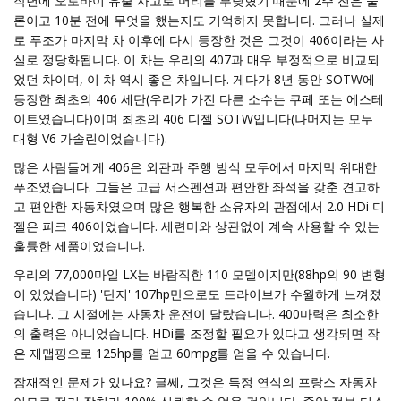
작년에 오토바이 유출 사고로 머리를 부딪혔기 때문에 2주 전은 물
론이고 10분 전에 무엇을 했는지도 기억하지 못합니다. 그러나 실제
로 푸조가 마지막 차 이후에 다시 등장한 것은 그것이 406이라는 사
실로 정당화됩니다. 이 차는 우리의 407과 매우 부정적으로 비교되
었던 차이며, 이 차 역시 좋은 차입니다. 게다가 8년 동안 SOTW에
등장한 최초의 406 세단(우리가 가진 다른 소수는 쿠페 또는 에스테
이트였습니다)이며 최초의 406 디젤 SOTW입니다(나머지는 모두
대형 V6 가솔린이었습니다).
많은 사람들에게 406은 외관과 주행 방식 모두에서 마지막 위대한
푸조였습니다. 그들은 고급 서스펜션과 편안한 좌석을 갖춘 견고하
고 편안한 자동차였으며 많은 행복한 소유자의 관점에서 2.0 HDi 디
젤은 피크 406이었습니다. 세련미와 상관없이 계속 사용할 수 있는
훌륭한 제품이었습니다.
우리의 77,000마일 LX는 바람직한 110 모델이지만(88hp의 90 변형
이 있었습니다) '단지' 107hp만으로도 드라이브가 수월하게 느껴졌
습니다. 그 시절에는 자동차 운전이 달랐습니다. 400마력은 최소한
의 출력은 아니었습니다. HDi를 조정할 필요가 있다고 생각되면 작
은 재맵핑으로 125hp를 얻고 60mpg를 얻을 수 있습니다.
잠재적인 문제가 있나요? 글쎄, 그것은 특정 연식의 프랑스 자동차