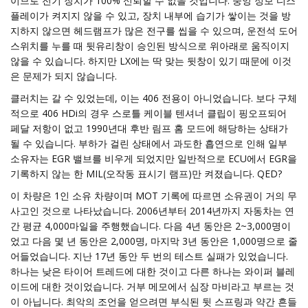
이므로 전기 장치가 100% 신뢰할 수 없을 것입니다. 중앙 정보 디스
플레이가 켜지지 않을 수 있고, 장치 내부에 습기가 쌓이는 것을 방
지하지 않으면 헤드램프가 많은 전구를 씹을 수 있으며, 운전석 도어
스위치를 누를 때 뒷유리창이 승인된 방식으로 위아래로 움직이지
않을 수 있습니다. 하지만 LX에는 딱 맞는 뒷창이 있기 때문에 이것
은 문제가 되지 않습니다.
클러치는 갈 수 있었는데, 이는 406 전용이 아니었습니다. 보다 구체
적으로 406 HDi의 경우 스로틀 케이블 텐셔너 클립이 핑오프되어
페달 저항이 없고 1990년대 후반 림프 홈 모드에 해당하는 상태가
될 수 있습니다. 부하가 걸린 상태에서 과도한 흡연으로 인해 일부
소유자는 EGR 밸브를 비우게 되었지만 일반적으로 ECU에서 EGR을
기록하지 않는 한 MIL(오작동 표시기 램프)만 켜졌습니다. QED?
이 차량은 1인 소유 차량이며 MOT 기록에 따르면 소유권이 거의 무
사고인 것으로 나타났습니다. 2006년부터 2014년까지 자동차는 연
간 평균 4,000마일을 주행했습니다. 다음 4년 동안은 2~3,000명이
었고 다음 몇 년 동안은 2,000명, 마지막 3년 동안은 1,000명으로 줄
어들었습니다. 지난 17년 동안 두 번의 테스트 실패가 있었습니다.
하나는 낮은 타이어 트레드에 대한 것이고 다른 하나는 와이퍼 블레
이드에 대한 것이었습니다. 거부 메모에서 심장 마비라고 부르는 것
이 아닙니다. 최악의 조언을 얻으려면 부식된 뒷 스프링과 약간 흔들