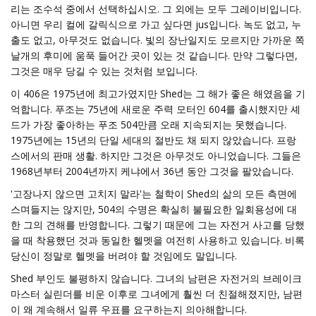
리는 조수석 중에서 선택하십시오. 그 외에는 모두 그레이비입니다.
아니면 우리 컬에 갈릭식으로 가고 싶다면 jus입니다. 녹도 없고, 누
출도 없고, 아무것도 없습니다. 빛의 장난일지도 모르지만 가까운 쪽
날개의 후미에 움푹 들어간 곳이 있는 것 같습니다. 만약 그렇다면,
그것은 매우 당길 수 있는 것처럼 보입니다.
이 406은 1975년에 최고가였지만 Shed는 그 해가 좋은 해였음을 기
억합니다. 푸조는 75년에 새로운 주력 모터인 604를 출시했지만 셰
드가 가장 좋아하는 푸조 504만큼 오래 지속되지는 못했습니다.
1975년에는 15년의 단일 세대의 절반도 채 되지 않았습니다. 프랑
스에서의 판매 생활. 하지만 그것은 아무것도 아니었습니다. 그들은
1968년부터 2004년까지 케냐에서 36년 동안 그것을 팔았습니다.
'고장나지 않으면 고치지 말라'는 철학이 Shed의 삶의 모든 측면에
스며들지는 않지만, 504의 수명은 확실히 불필요한 일회용성에 대
한 그의 견해를 반영합니다. 그렇기 때문에 그는 자전거 사고를 당했
을 때 착용했던 것과 동일한 헬멧을 여전히 사용하고 있습니다. 비록
당신이 정말로 헬멧을 버려야 할 것임에도 말입니다.
Shed 부인도 불평하지 않습니다. 그녀의 남편은 자전거의 브레이크
마스터 실린더를 비운 이후로 그녀에게 훨씬 더 친절해졌지만, 남편
이 왜 계속해서 일류 우표를 요구하는지 의아해합니다.